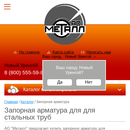
На главную
Карта сайта
Написать нам
Ваш город:
Новый Уренгой
Новый Уренгой
Ваш город:
Новый
8 (800) 555-59-82
Уренгой
?
Да
Нет
Каталог металлопроката
Главная
/
Каталог
/ Запорная арматура
Запорная арматура для для
стальных труб
АО "Металл" предлагает купить запорную арматуру для