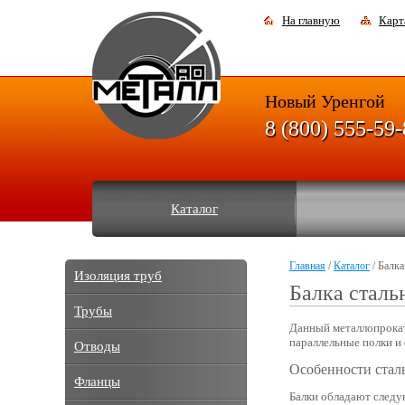
На главную
Карт
Новый Уренгой
8 (800) 555-59
Каталог
Главная
/
Каталог
/ Балка
Изоляция труб
Балка сталь
Трубы
Данный металлопрокат
параллельные полки и
Отводы
Особенности стал
Фланцы
Балки обладают след