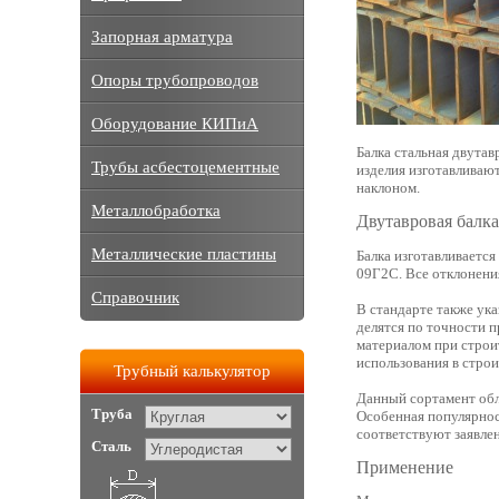
Запорная арматура
Опоры трубопроводов
Оборудование КИПиА
Балка стальная двута
Трубы асбестоцементные
изделия изготавливают
наклоном.
Металлобработка
Двутавровая балка
Металлические пластины
Балка изготавливается
09Г2С. Все отклонени
Справочник
В стандарте также ук
делятся по точности 
материалом при строи
использования в стро
Трубный калькулятор
Данный сортамент обл
Труба
Особенная популярнос
соответствуют заявле
Сталь
Применение