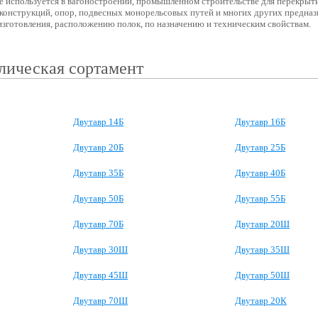
е используется в вагоностроении, промышленном строительстве для перекрыти
конструкций, опор, подвесных монорельсовых путей и многих других предназ
изготовления, расположению полок, по назначению и техническим свойствам.
лическая сортамент
Двутавр 14Б
Двутавр 16Б
Двутавр 20Б
Двутавр 25Б
Двутавр 35Б
Двутавр 40Б
Двутавр 50Б
Двутавр 55Б
Двутавр 70Б
Двутавр 20Ш
Двутавр 30Ш
Двутавр 35Ш
Двутавр 45Ш
Двутавр 50Ш
Двутавр 70Ш
Двутавр 20К