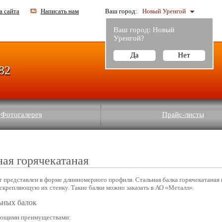
а сайта
Написать нам
Ваш город:
Новый Уренгой
Ваш город:
Новый
Уренгой
?
Да
Нет
-82
Фотогалерея
Прайс-листы
ная горячекатаная
 представлен в форме длинномерного профиля. Стальная балка горячекатаная 
 скрепляющую их стенку. Такие балки можно заказать в АО «Металл».
ьных балок
ующими преимуществами: