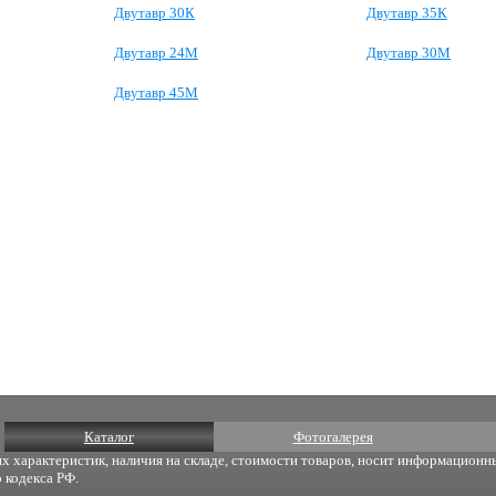
Двутавр 30К
Двутавр 35К
Двутавр 24М
Двутавр 30М
Двутавр 45М
Каталог
Фотогалерея
х характеристик, наличия на складе, стоимости товаров, носит информационны
 кодекса РФ.