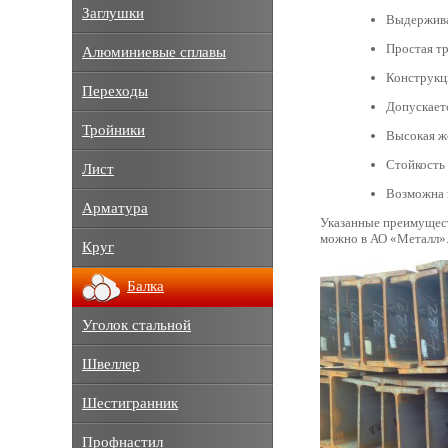
Заглушки
Выдержива
Простая тр
Алюминиевые сплавы
Конструкци
Переходы
Допускает
Тройники
Высокая ж
Стойкость
Лист
Возможна 
Арматура
Указанные преимущес
можно в АО «Металл».
Круг
Балка
Уголок стальной
Швеллер
Шестигранник
Профнастил