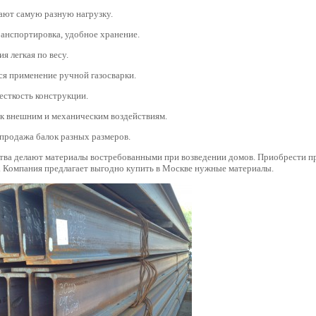
ют самую разную нагрузку.
анспортировка, удобное хранение.
я легкая по весу.
ся применение ручной газосварки.
есткость конструкции.
 к внешним и механическим воздействиям.
продажа балок разных размеров.
тва делают материалы востребованными при возведении домов. Приобрести 
 Компания предлагает выгодно купить в Москве нужные материалы.