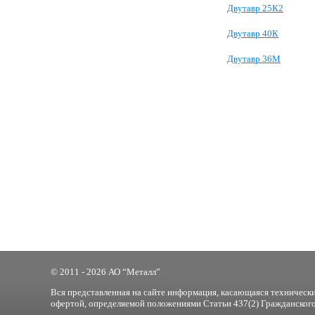
Двутавр 25К2
Двутавр 40К
Двутавр 36М
© 2011 - 2026 АО “Металл”
Вся представленная на сайте информация, касающаяся технически
офертой, определяемой положениями Статьи 437(2) Гражданского