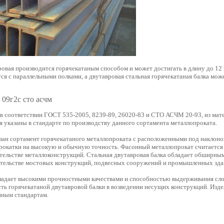
вровая производится горячекатаным способом и может достигать в длину до 12
ся с параллельными полками, а двутавровая стальная горячекатаная балка може
 09г2с сто асчм
 в соответствии ГОСТ 535-2005,
8239-89, 26020-83 и СТО АСЧМ 20-93, из мате
я указаны в стандарте по производству данного сортамента металлопроката.
азан сортамент горячекатаного металлопроката с расположенными под наклон
прокатки на высокую и обычную точность. Фасонный металлопрокат считаетс
тельстве металлоконструкций. Стальная двутавровая балка обладает обширны
ительстве мостовых конструкций, подвесных сооружений и промышленных зда
адает высокими прочностными качествами и способностью выдерживания сло
ть горячекатаной двутавровой балки в возведении несущих конструкций. Изд
нным стандартам.