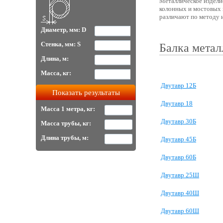
Металлическое издели
колонных и мостовых 
различают по методу 
Диаметр, мм: D
Стенка, мм: S
Балка метал
Длина, м:
Масса, кг:
Двутавр 12Б
Двутавр 18
Масса 1 метра, кг:
Двутавр 30Б
Масса трубы, кг:
Длина трубы, м:
Двутавр 45Б
Двутавр 60Б
Двутавр 25Ш
Двутавр 40Ш
Двутавр 60Ш