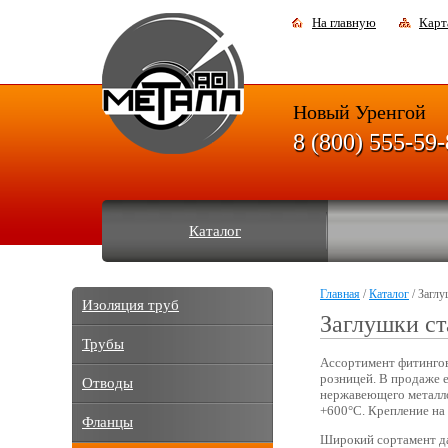
На главную
Карт
Новый Уренгой
8 (800) 555-59
Каталог
Главная
/
Каталог
/ Загл
Изоляция труб
Заглушки с
Трубы
Ассортимент фитингов
розницей. В продаже е
Отводы
нержавеющего металло
+600°C. Крепление на
Фланцы
Широкий сортамент да