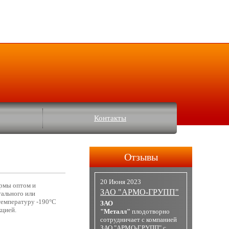
Контакты
Отзывы
20 Июня 2023
ормы оптом и
ЗАО "АРМО-ГРУПП"
тального или
температуру -190°C
ЗАО
кцией.
"Металл"
плодотворно
сотрудничает с компанией
ЗАО "АРМО-ГРУПП" с