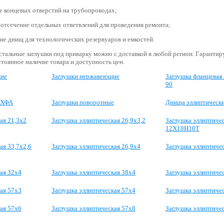
е концевых отверстий на трубопроводах;
отсечение отдельных ответвлений для проведения ремонта;
ие днищ для технологических резервуаров и емкостей.
 стальные заглушки под приварку можно с доставкой в любой регион. Гаранти
стоянное наличие товара и доступность цен.
кие
Заглушки нержавеющие
Заглушка фланцевая 
90
3ХФА
Заглушки поворотные
Днища эллиптическ
ая 21,3х2
Заглушка эллиптическая 26,9х3,2
Заглушка эллиптичес
12Х18Н10Т
ая 33,7х2,6
Заглушка эллиптическая 26,9х4
Заглушка эллиптиче
ая 32х4
Заглушка эллиптическая 38х4
Заглушка эллиптиче
ая 57х3
Заглушка эллиптическая 57х4
Заглушка эллиптиче
ая 57х6
Заглушка эллиптическая 57х8
Заглушка эллиптичес