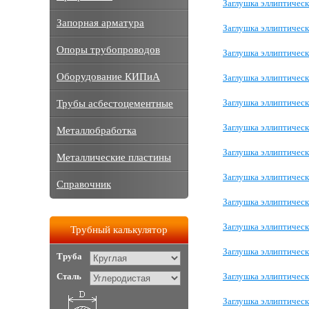
Заглушка эллиптическ
Запорная арматура
Заглушка эллиптическ
Опоры трубопроводов
Заглушка эллиптическ
Оборудование КИПиА
Заглушка эллиптическ
Заглушка эллиптичес
Трубы асбестоцементные
Заглушка эллиптическ
Металлобработка
Заглушка эллиптическ
Металлические пластины
Заглушка эллиптичес
Справочник
Заглушка эллиптическ
Заглушка эллиптичес
Трубный калькулятор
Заглушка эллиптическ
Труба
Сталь
Заглушка эллиптичес
Заглушка эллиптическ