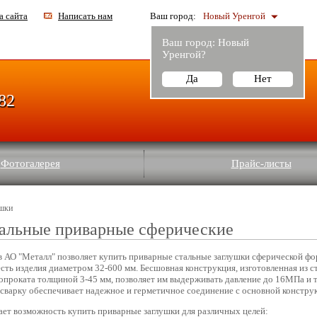
а сайта
Написать нам
Ваш город:
Новый Уренгой
Ваш город:
Новый
Уренгой
?
Да
Нет
-82
Фотогалерея
Прайс-листы
ушки
тальные приварные сферические
 АО "Металл" позволяет купить приварные стальные заглушки сферической ф
сть изделия диаметром 32-600 мм. Бесшовная конструкция, изготовленная из с
проката толщиной 3-45 мм, позволяет им выдерживать давление до 16МПа и 
 сварку обеспечивает надежное и герметичное соединение с основной констру
ет возможность купить приварные заглушки для различных целей: