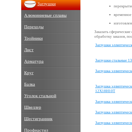
Заглушки
перекрыти
временное 
Алюминиевые сплавы
изготовлен
Переходы
Заказать сферические
обработку заказов, по
Тройники
Заглушки эллиптичес
Лист
Заглушки стальные 1
Арматура
Заглушка эллиптическ
Круг
Балка
Заглушка эллиптическ
12Х18Н10Т
Уголок стальной
Заглушка эллиптическ
Швеллер
Заглушка эллиптическ
Шестигранник
Заглушка эллиптическ
Профнастил