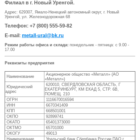
Филиал в г. Новый Уренгой.
Адрес: 629307, Ямало-Ненецкий автономный округ, г. Новый
Уренгой, ул. Железнодорожная 68
Телефон: +7 (800) 555-59-82
E-mail
:
metall-ural@bk.ru
Режим работы офиса и склада:
понедельник - пятница: с 9.00 -
17.00
Реквизиты предприятия
Акционерное общество «Металл» (АО
Наименование
«Металл»)
620010, СВЕРДЛОВСКАЯ ОБЛАСТЬ, Г
Юридический
ЕКАТЕРИНБУРГ, КМ ЕКАД 5, СТР. 6В,
адрес
ПОМЕЩ. 210
ОГРН
1116670016594
ИНН
6670341409
КПП
668501001
ОКПО
92899741
ОКАТО
65401373000
ОКТМО
65701000
ОКОГУ
49013
Наименование
Уральский банк Сбербанка России ПАО г.