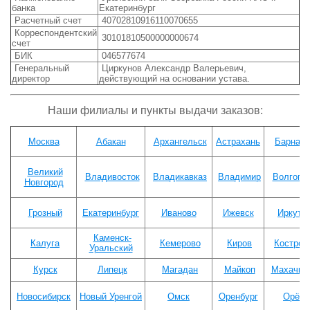
банка
Екатеринбург
Расчетный счет
40702810916110070655
Корреспондентский
30101810500000000674
счет
БИК
046577674
Генеральный
Циркунов Александр Валерьевич,
директор
действующий на основании устава.
Наши филиалы и пункты выдачи заказов:
Москва
Абакан
Архангельск
Астрахань
Барнау
Великий
Владивосток
Владикавказ
Владимир
Волгогр
Новгород
Грозный
Екатеринбург
Иваново
Ижевск
Иркутс
Каменск-
Калуга
Кемерово
Киров
Костром
Уральский
Курск
Липецк
Магадан
Майкоп
Махачка
Новосибирск
Новый Уренгой
Омск
Оренбург
Орёл