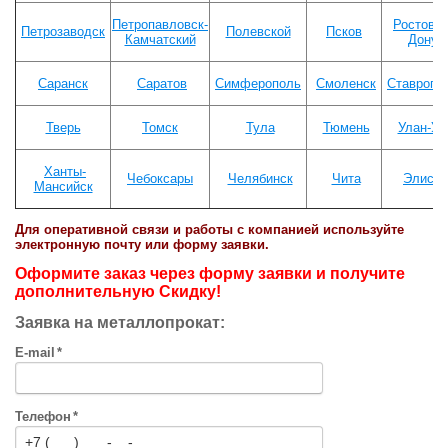
Петропавловск-
Ростов-н
Петрозаводск
Полевской
Псков
Камчатский
Дону
Саранск
Саратов
Симферополь
Смоленск
Ставропо
Тверь
Томск
Тула
Тюмень
Улан-Уд
Ханты-
Чебоксары
Челябинск
Чита
Элиста
Мансийск
Для оперативной связи и работы с компанией
используйте
электронную почту
или форму заявки.
Оформите заказ через форму заявки и получите
дополнительную Скидку!
Заявка на металлопрокат:
E-mail
*
Телефон
*